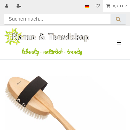
0,00 EUR
☰
lebendig
-
natürlich
-
trendig