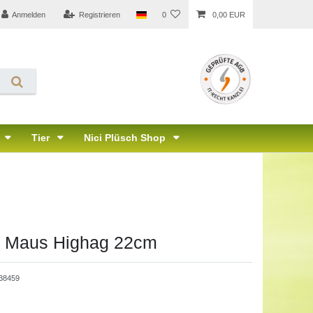
Anmelden
Registrieren
0
0,00 EUR
Tier
Nici Plüsch Shop
up Maus Highag 22cm
38459