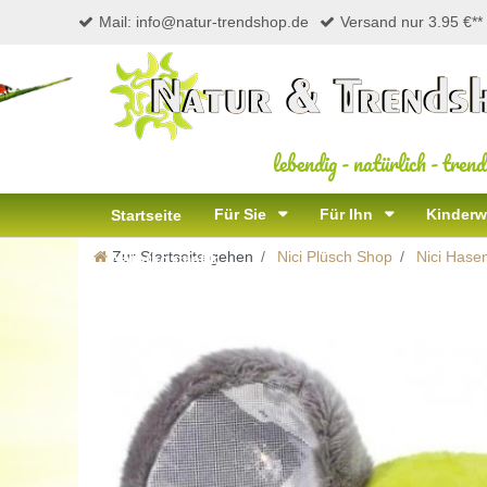
Mail: info@natur-trendshop.de
Versand nur 3.95 €**
lebendig
-
natürlich
-
trend
Für Sie
Für Ihn
Kinderw
Startseite
Zur Startseite gehen
Nici Plüsch Shop
Nici Hase
Naturkosmetik