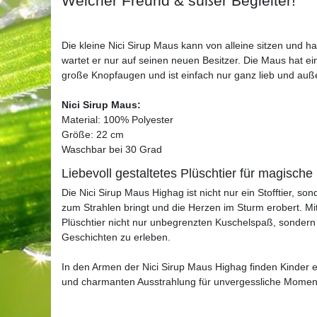
Weicher Freund & süßer Begleiter!
Die kleine Nici Sirup Maus kann von alleine sitzen und 
wartet er nur auf seinen neuen Besitzer. Die Maus hat e
große Knopfaugen und ist einfach nur ganz lieb und auß
Nici Sirup Maus:
Material: 100% Polyester
Größe: 22 cm
Waschbar bei 30 Grad
Liebevoll gestaltetes Plüschtier für magisc
Die Nici Sirup Maus Highag ist nicht nur ein Stofftier, s
zum Strahlen bringt und die Herzen im Sturm erobert. Mit
Plüschtier nicht nur unbegrenzten Kuschelspaß, sondern a
Geschichten zu erleben.
In den Armen der Nici Sirup Maus Highag finden Kinder e
und charmanten Ausstrahlung für unvergessliche Moment