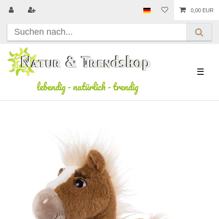
0,00 EUR
☰
lebendig
-
natürlich
-
trendig