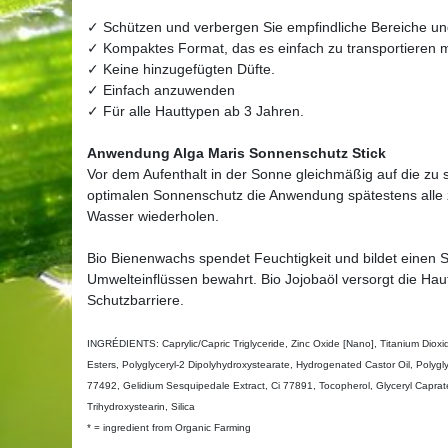
✓ Schützen und verbergen Sie empfindliche Bereiche u
✓ Kompaktes Format, das es einfach zu transportieren 
✓ Keine hinzugefügten Düfte.
✓ Einfach anzuwenden
✓ Für alle Hauttypen ab 3 Jahren.
Anwendung Alga Maris Sonnenschutz Stick
Vor dem Aufenthalt in der Sonne gleichmäßig auf die zu
optimalen Sonnenschutz die Anwendung spätestens alle 
Wasser wiederholen.
Bio Bienenwachs spendet Feuchtigkeit und bildet einen S
Umwelteinflüssen bewahrt. Bio Jojobaöl versorgt die Haut
Schutzbarriere.
INGRÉDIENTS: Caprylic/Capric Triglyceride, Zinc Oxide [Nano], Titanium Dioxi
Esters, Polyglyceryl-2 Dipolyhydroxystearate, Hydrogenated Castor Oil, Polygly
77492, Gelidium Sesquipedale Extract, Ci 77891, Tocopherol, Glyceryl Caprate
Trihydroxystearin, Silica
* = ingredient from Organic Farming