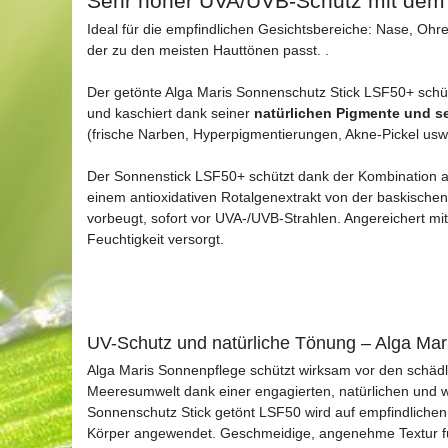
Sehr hoher UVA/UVB-Schutz mit dem 
Ideal für die empfindlichen Gesichtsbereiche: Nase, Ohr
der zu den meisten Hauttönen passt. .
Der getönte Alga Maris Sonnenschutz Stick LSF50+ schü
und kaschiert dank seiner
natürlichen Pigmente und s
(frische Narben, Hyperpigmentierungen, Akne-Pickel usw.
Der Sonnenstick LSF50+ schützt dank der Kombination au
einem antioxidativen Rotalgenextrakt von der baskische
vorbeugt, sofort vor UVA-/UVB-Strahlen. Angereichert mit
Feuchtigkeit versorgt.
UV-Schutz und natürliche Tönung – Alga Mar
Alga Maris Sonnenpflege schützt wirksam vor den schäd
Meeresumwelt dank einer engagierten, natürlichen und w
Sonnenschutz Stick getönt LSF50 wird auf empfindlichen
Körper angewendet. Geschmeidige, angenehme Textur für