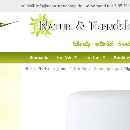
Mail: info@natur-trendshop.de
Versand nur 3.95 €**
lebendig
-
natürlich
-
trend
Für Sie
Für Ihn
Kinderw
Startseite
Zur Startseite gehen
Für Sie
Sonnenpflege
Al
Naturkosmetik