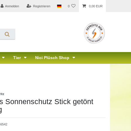
Anmelden
Registrieren
0
0,00 EUR
Tier
Nici Plüsch Shop
itz
s Sonnenschutz Stick getönt
g
46542