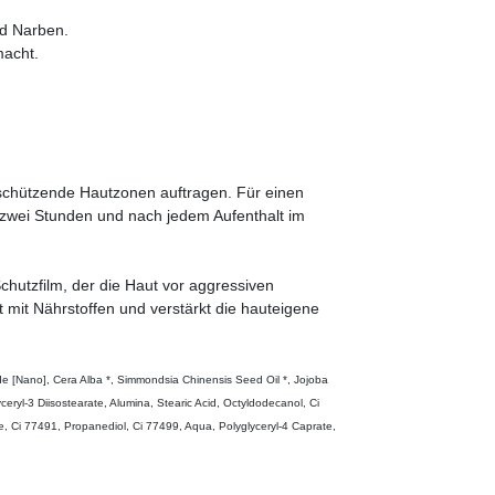
nd Narben.
macht.
 schützende Hautzonen auftragen. Für einen
zwei Stunden und nach jedem Aufenthalt im
chutzfilm, der die Haut vor aggressiven
 mit Nährstoffen und verstärkt die hauteigene
de [Nano], Cera Alba *, Simmondsia Chinensis Seed Oil *, Jojoba
ceryl-3 Diisostearate, Alumina, Stearic Acid, Octyldodecanol, Ci
, Ci 77491, Propanediol, Ci 77499, Aqua, Polyglyceryl-4 Caprate,